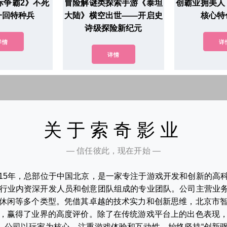
际争霸2》不死
冒险解谜类探索手游《泰坦
创霸业拥美人
一回特种兵
大陆》横空出世——开启史
核心特
诗级探险新纪元
详情
详
详情
关于索奇影业
— 信任彼此，现在开始 —
015年，总部位于中国北京，是一家专注于游戏开发和创新的高
行业内资深开发人员和创意团队组成的专业团队。公司主营业务
休闲等多个类型。凭借其卓越的技术实力和创新思维，北京市
，赢得了业界的高度评价。除了在传统游戏平台上的出色表现
。公司以玩家为核心，注重游戏体验和互动性，始终坚持“创新驱